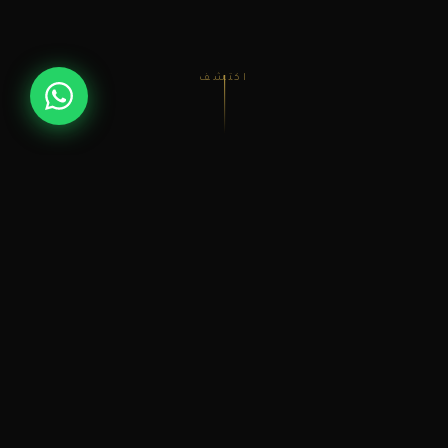
اكتشف
✦
✦
حلاقون محترفون
أدوات معقمة
خبرة عالية وأيادٍ ماهرة
نظافة ومعايير صحية عالية
✦
✦
أجواء فاخرة
أسعار مناسبة
راحة وخصوصية تامة
جودة عالية بسعر عادل